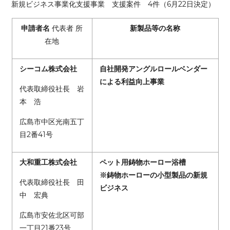
新規ビジネス事業化支援事業 支援案件 4件（6月22日決定）
申請者名
代表者 所
新製品等の名称
在地
シーコム株式会社
自社開発アングルロールベンダー
による利益向上事業
代表取締役社長 岩
本 浩
広島市中区光南五丁
目2番41号
大和重工株式会社
ペット用鋳物ホーロー浴槽
※鋳物ホーローの小型製品の新規
代表取締役社長 田
ビジネス
中 宏典
広島市安佐北区可部
一丁目21番23号