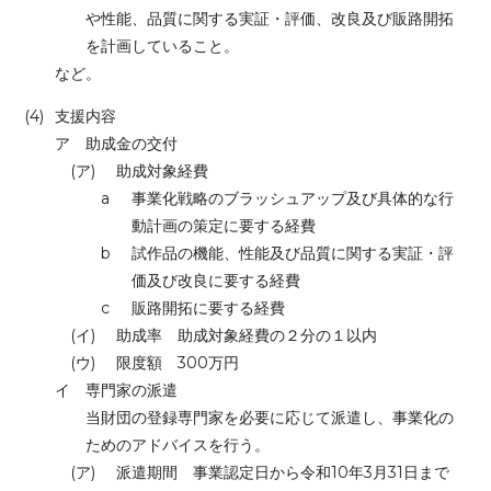
や性能、品質に関する実証・評価、改良及び販路開拓
を計画していること。
など。
(4)
支援内容
ア
助成金の交付
(ア)
助成対象経費
a
事業化戦略のブラッシュアップ及び具体的な行
動計画の策定に要する経費
b
試作品の機能、性能及び品質に関する実証・評
価及び改良に要する経費
c
販路開拓に要する経費
(イ)
助成率 助成対象経費の２分の１以内
(ウ)
限度額 300万円
イ
専門家の派遣
当財団の登録専門家を必要に応じて派遣し、事業化の
ためのアドバイスを行う。
(ア)
派遣期間 事業認定日から令和10年3月31日まで