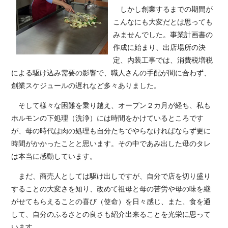
しかし創業するまでの期間が
こんなにも大変だとは思っても
みませんでした。事業計画書の
作成に始まり、出店場所の決
定、内装工事では、消費税増税
による駆け込み需要の影響で、職人さんの手配が間に合わず、
創業スケジュールの遅れなど多々ありました。
そして様々な困難を乗り越え、オープン２カ月が経ち、私も
ホルモンの下処理（洗浄）には時間をかけているところです
が、母の時代は肉の処理も自分たちでやらなければならず更に
時間がかかったことと思います。その中であみ出した母のタレ
は本当に感動しています。
まだ、商売人としては駆け出しですが、自分で店を切り盛り
することの大変さを知り、改めて祖母と母の苦労や母の味を継
がせてもらえることの喜び（使命）を日々感じ、また、食を通
して、自分のふるさとの良さも紹介出来ることを光栄に思って
います。