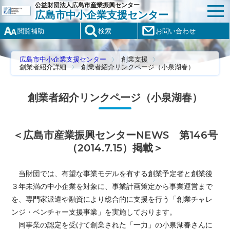
公益財団法人広島市産業振興センター
広島市中小企業支援センター
閲覧補助
検索
お問い合わせ
広島市中小企業支援センター
創業支援
創業者紹介詳細
創業者紹介リンクページ（小泉湖春）
創業者紹介リンクページ（小泉湖春）
＜広島市産業振興センターNEWS 第146号
（2014.7.15）掲載＞
当財団では、有望な事業モデルを有する創業予定者と創業後
３年未満の中小企業を対象に、事業計画策定から事業運営まで
を、専門家派遣や融資により総合的に支援を行う「創業チャレ
ンジ・ベンチャー支援事業」を実施しております。
同事業の認定を受けて創業された「
一力」の小泉湖春さん
に