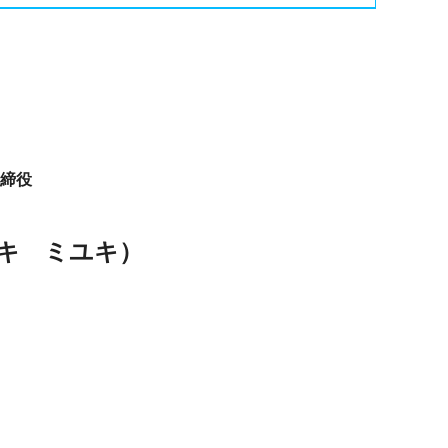
締役
キ ミユキ
）