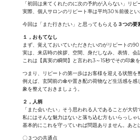
「初回は来てくれたのに次の予約が入らない」リピ
実際、個人サロンのリピート率は平均30％前後と
今回は「また行きたい」と思ってもらえる
３つの要
１，おもてなし
まず、覚えておいていただきたいのがリピートの9
実は、来店時の挨拶、空間、身だしなみ、表情、会話
これは【真実の瞬間】と言われ3～15秒でその印象
つまり、リピートの第一歩はお客様を迎える状態を
例えば、玄関前の傘や置き配の荷物など生活感を感
象を整えておきましょう。
２，人柄
「また会いたい」そう思われる人であることが大切
私にはそんな魅力はないと落ち込む方もいらっしゃ
基本的にこれを守っていれば問題ありません。あと
〇３つの共通点