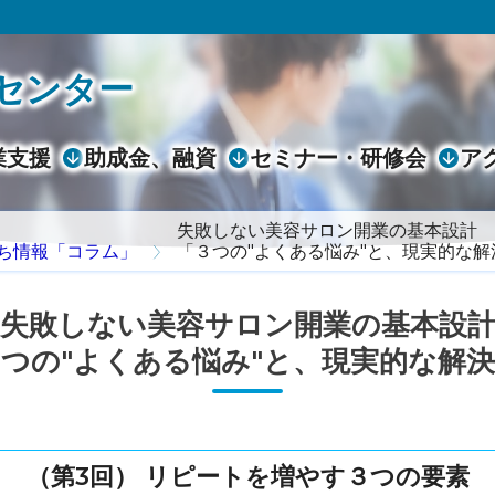
センター
業支援
助成金、融資
セミナー・研修会
ア
失敗しない美容サロン開業の基本設計
ち情報「コラム」
「３つの"よくある悩み"と、現実的な解
失敗しない美容サロン開業の基本設
つの"よくある悩み"と、現実的な解
（第3回） リピートを増やす３つの要素