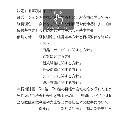
決定する事項
ポイント
経営ビジョン
お客様と共有するもの、お客様に覚えてもらう
経営理念
会社をどのような価値観や使命感によって経営
スクロールできます
経営基本方針
会社の進む方向を示した基本方針
個別方針
経営理念、経営基本方針と目標数値を達成する
＜例＞
「商品・サービスに関する方針」
「顧客に関する方針」
「新規開拓に関する方針」
「販売促進に関する方針」
「クレームに関する方針」
「環境整備に関する方針」
中長期計画
3年後、5年後の目指す会社の姿を示したもの
当期経営目標
会社が生き残るために、1年間にいくらの利益
当期数値目標
利益や売上などの会社全体の数字について、月
例えば、「月別利益計画」「商品別販売計画」