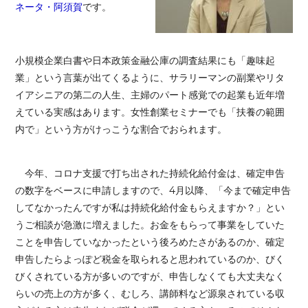
ネータ・阿須賀
です。
小規模企業白書や日本政策金融公庫の調査結果にも「趣味起
業」という言葉が出てくるように、サラリーマンの副業やリタ
イアシニアの第二の人生、主婦のパート感覚での起業も近年増
えている実感はあります。女性創業セミナーでも「扶養の範囲
内で」という方がけっこうな割合でおられます。
今年、コロナ支援で打ち出された持続化給付金は、確定申告
の数字をベースに申請しますので、4月以降、「今まで確定申告
してなかったんですが私は持続化給付金もらえますか？」とい
うご相談が急激に増えました。お金をもらって事業をしていた
ことを申告していなかったという後ろめたさがあるのか、確定
申告したらよっぽど税金を取られると思われているのか、びく
びくされている方が多いのですが、申告しなくても大丈夫なく
らいの売上の方が多く、むしろ、講師料など源泉されている収