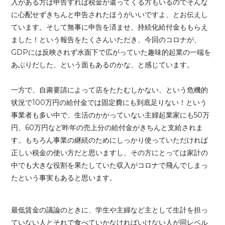
入がある方は申告すれば税金が還ってくる方もいるのでそんな
に心配せずきちんと申告されたほうがいいですよ、とお伝えし
ています。そして無事に申告を済ませ、持続化給付金ももらえ
ました！という報告をたくさんいただき、今回のコロナが、
GDPには反映されず水面下で広がっていた趣味的起業の一端を
あぶりだした、という面もあるのかな、と感じています。
一方で、自粛要請によって店をたたむしかない、という危機的
状況で100万円の給付金では固定費にも到底足りない！という
事業者も多い中で、生活のかかっていない主婦起業家にも50万
円、60万円など昨年の売上分の給付金がきちんと支給されま
す。もちろん事業の継続のためにしっかり使っていただければ
正しい税金の使い方だと思いますし、その方にとっては家計の
中でも大きな役割を果たしていた収入がコロナで飛んでしまっ
たという事実もあると思います。
最低賃金の議論のときに、学生や主婦など主として生計を担っ
ていない人とそれで食べていかなければいけない人が同レベル