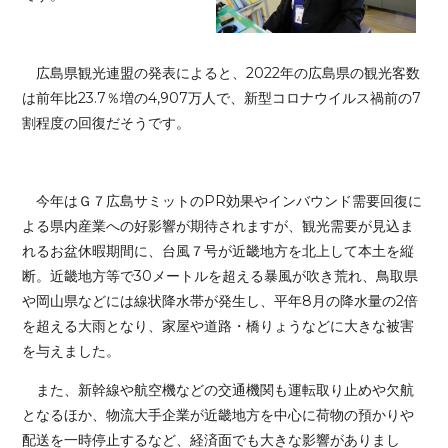
広島県観光連盟の発表によると、2022年の広島県の観光客数
は前年比23.7％増の4,907万人で、新型コロナウイルス禍前の7
割程度の回復だそうです。
今年はＧ７広島サミットのPR効果やインバウンド需要回復に
よる県内産業への好影響が期待されますが、観光需要が見込ま
れるお盆休暇期間に、台風７号が近畿地方を北上して本土を縦
断。近畿地方等で30メートルを超える暴風が吹き荒れ、鳥取県
や岡山県などには線状降水帯が発生し、平年8月の降水量の2倍
を超える大雨となり、家屋や道路・橋りょうなどに大きな被害
を与えました。
また、新幹線や航空機などの交通機関も運転取り止めや欠航
となるほか、物流大手企業が近畿地方を中心に荷物の預かりや
配送を一時停止するなど、経済面でも大きな影響がありまし