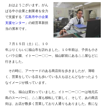
おはようございます。がん
ばる中小企業と創業者を全力
で支援する「
広島市中小企業
支援センター
」の経営革新担
当の濱本です。
７月１５日（土）に、１０
年ぶりくらいに福山市を訪れました。１０年前は、子供も小さ
くバラ公園、イトー〇ー〇〇ー、福山駅前にある△△屋などに
行きました。
その時に、アーケードのある商店街を歩きましたが、薄暗
く、営業をしている店も歩いている人もほとんどなかったよう
なイメージが残っています。
でも、福山は変わっていました。イトー〇ー〇〇ーは地元広
島のスーパーに、△△屋も移転して新しく、そして、あの商店
街は、お店が数多く営業しており人通りもありました。夜にな