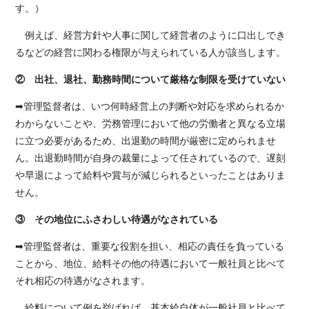
す。）
例えば、経営方針や人事に関して経営者のように口出しでき
るなどの経営に関わる権限が与えられている人が該当します。
② 出社、退社、勤務時間について厳格な制限を受けていない
➡管理監督者は、いつ何時経営上の判断や対応を求められるか
わからないことや、労務管理において他の労働者と異なる立場
に立つ必要があるため、出退勤の時間が厳密に定められませ
ん。出退勤時間が自身の裁量によって任されているので、遅刻
や早退によって給料や賞与が減じられるといったことはありま
せん。
③ その地位にふさわしい待遇がなされている
➡管理監督者は、重要な役割を担い、相応の責任を負っている
ことから、地位、給料その他の待遇において一般社員と比べて
それ相応の待遇がなされます。
給料について例を挙げれば、基本給自体が一般社員と比べて