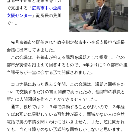
ばる中小企業と創業者を全力
で支援する「
広島市中小企業
支援センター
」副所長の荒川
です。
先月京都市で開催された政令指定都市中小企業支援担当課長
会議に出席してきました。
この会議は、各都市が抱える課題を議題として提案し、他の
都市が実情を踏まえて回答するもので、4年ぶりに２０都市の担
当課長らが一堂に会する形で開催されました。
コロナ禍にあった過去３年間、この会議は、議題と回答をe-
mailで交換するだけの書面開催であったため、他都市の職員と
新たに人間関係を作ることができませんでした。
通常、役所では２～３年で異動することが多いので、３年経
てばお互いに異動している可能性が高く、面識がない人に突然
電話で裏の事情を聞くわけにはいきません。また、逆に聞かれ
ても、当たり障りのない形式的な回答しかしないと思います。