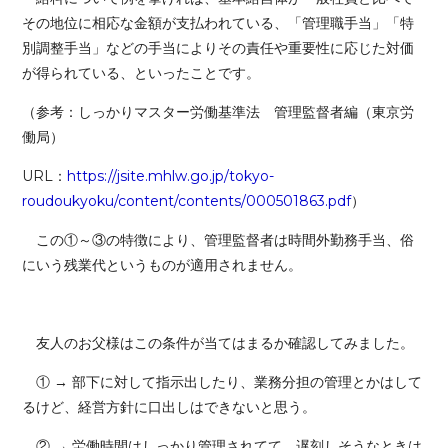
その地位に相応な金額が支払われている、「管理職手当」「特
別調整手当」などの手当によりその責任や重要性に応じた対価
が得られている、といったことです。
（参考：しっかりマスター労働基準法 管理監督者編（東京労
働局）
URL：
https://jsite.mhlw.go.jp/tokyo-
roudoukyoku/content/contents/000501863.pdf
）
この①～③の特徴により、管理監督者は時間外勤務手当、俗
にいう残業代というものが適用されません。
友人のお父様はこの条件が当てはまるか確認してみました。
① → 部下に対して指示出したり、業務分担の管理とかはして
るけど、経営方針に口出しはできないと思う。
② → 労働時間はしっかり管理されてて、遅刻しそうなときは