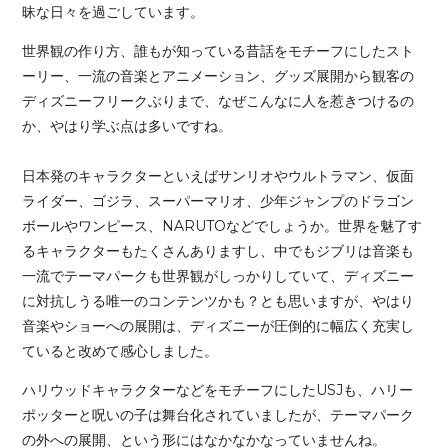
昧な日々を過ごしています。
世界観の作り方、誰もが知っている昔話をモチーフにしたスト
ーリー、一流の音楽とアニメーション、グッズ展開から観客の
ディズニーフリークぶりまで、なぜこんなに人を惹きつけるの
か、やはり学ぶ点は多いですね。
日本発のキャラクターといえばサンリオやウルトラマン、仮面
ライダー、ゴジラ、スーパーマリオ、少年ジャンプのドラゴン
ボールやワンピース、NARUTOなどでしょうか。世界を魅了す
るキャラクターもたくさんありますし、中でもジブリは音楽も
一流でテーマパークも世界観がしっかりしていて、ディズニー
に対抗しうる唯一のコンテンツかも？とも思いますが、やはり
音楽やショーへの展開は、ディズニーが圧倒的に幅広く充実し
ていると改めて感心しました。
ハリウッドキャラクターなどをモチーフにしたUSJも、ハリー
ポッターと呪いの子は舞台化されていましたが、テーマパーク
の外への展開、という形にはなかなかなっていませんね。