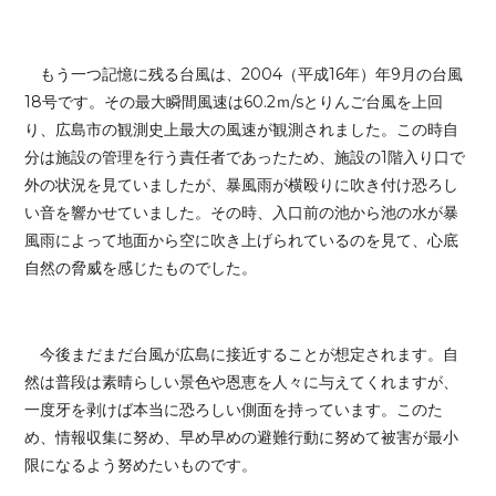
もう一つ記憶に残る台風は、2004（平成16年）年9月の台風
18号です。その最大瞬間風速は60.2ｍ/sとりんご台風を上回
り、広島市の観測史上最大の風速が観測されました。この時自
分は施設の管理を行う責任者であったため、施設の1階入り口で
外の状況を見ていましたが、暴風雨が横殴りに吹き付け恐ろし
い音を響かせていました。その時、入口前の池から池の水が暴
風雨によって地面から空に吹き上げられているのを見て、心底
自然の脅威を感じたものでした。
今後まだまだ台風が広島に接近することが想定されます。自
然は普段は素晴らしい景色や恩恵を人々に与えてくれますが、
一度牙を剥けば本当に恐ろしい側面を持っています。このた
め、情報収集に努め、早め早めの避難行動に努めて被害が最小
限になるよう努めたいものです。