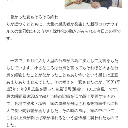
暑かった夏もそろそろ終わ
りが近づくとともに、大量の感染者が発生した新型コロナウイ
ルスの第7波にもようやく沈静化の動きがみられる今日この頃で
す。
一方で、９月に入り大型の台風が広島に接近して災害をもた
らしています。小さなころは台風と言ってもそれほど大きな台
風を経験したことがなかったこともあり怖いという感じは正直
あまりありませんでした。その考えを一変させたのが、1991(平
成3年）年9月広島を襲った台風19号(通称：りんご台風）です。
最大瞬間風速58.9m/sと当時の記録を10m近く更新するもの
で、各地で浸水・塩害、家の屋根が飛ばされる等市民生活に甚
大で長い間影響がありました。その時の風は、家の中にいて、
これ以上風が吹けば家が壊れるという恐怖感に襲われたもので
した。