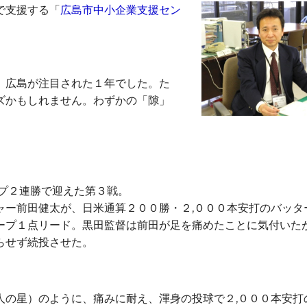
で支援する「
広島市中小企業支援セン
、広島が注目された１年でした。た
ズかもしれません。わずかの「隙」
プ２連勝で迎えた第３戦。
ャー前田健太が、日米通算２００勝・２,０００本安打のバッタ
ープ１点リード。黒田監督は前田が足を痛めたことに気付いた
らせず続投させた。
の星）のように、痛みに耐え、渾身の投球で２,０００本安打