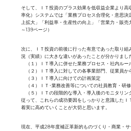
そして、ＩＴ投資のプラス効果を低収益企業より高
率化）システムでは「業務プロセス合理化・意思決
上拡大」「利益率・生産性の向上」「営業力・販売力
～139ページ）
次に、ＩＴ投資の前後に行った有意であった取り組
況（実績）に大きな違いがあったことが分かりました（
（１）ＩＴ導入に併せた業務プロセス・社内ルー
（２）ＩＴ導入に対しての各事業部門、従業員か
（３）ＩＴ導入に向けての計画策定
（４）ＩＴ･業務改善等についての社員教育・研修
（５）ＩＴの段階的な導入・導入後のモニタリン
従って、これらの成功要因をしっかりと意識したＩ
着実に高めていくことが大切と思います。
現在、平成28年度補正革新的ものづくり・商業・