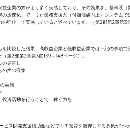
収益企業の方がより多く実感しており、その効果を、基幹系（
定の迅速化」で、また業務支援系（付加価値向上）システムで
の強化」で実感していると述べています。（第2部第2章第3節
みを比較した結果、高収益企業と低収益企業では下記の事項で
第2部第2章第3節139～148ページ）。
ルの見直し
らの声の収集
の実施
グ
Ｔ投資活動を行うことで、稼ぐ力を
サービス開発支援補助金などでＩＴ投資を後押しする募集が行わ