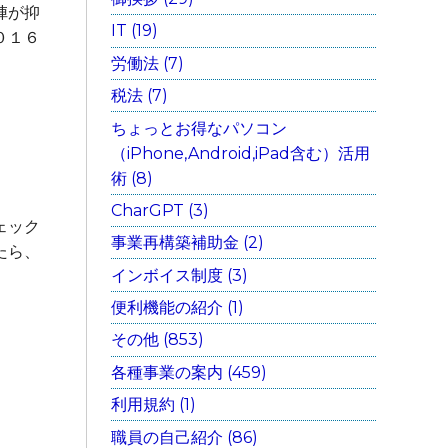
陣が抑
IT (19)
０１６
労働法 (7)
税法 (7)
ちょっとお得なパソコン
（iPhone,Android,iPad含む）活用
術 (8)
CharGPT (3)
ェック
事業再構築補助金 (2)
たら、
インボイス制度 (3)
便利機能の紹介 (1)
その他 (853)
各種事業の案内 (459)
利用規約 (1)
職員の自己紹介 (86)