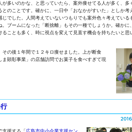
人が多いのかな、と思っていたら、案外痩せてる人が多く、多
るとのことです。確かに、一日中「おなかがすいた」としか考
感じでした。人間考えていないつもりでも案外色々考えている
ね。ブームになった「断捨離」もその一種でしょうか。確かに
けることも多く、時に視点を変えて見直す機会を持ちたいと思
、その後１年間で１２キロ痩せました。上が断食
しま顕彰事業」の店舗訪問でお菓子を食べすぎて現
発行
2016
で支援する「
広島市中小企業支援セン