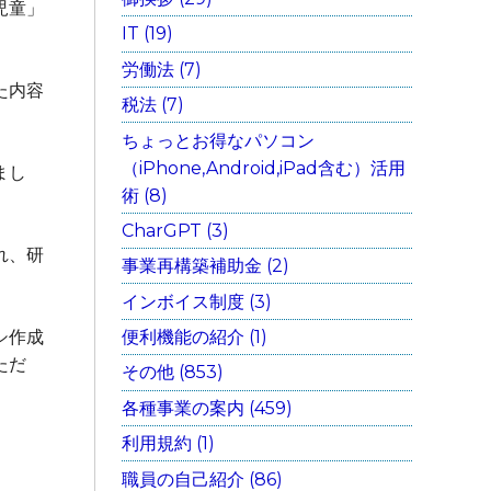
児童」
IT (19)
労働法 (7)
た内容
税法 (7)
ちょっとお得なパソコン
（iPhone,Android,iPad含む）活用
まし
術 (8)
CharGPT (3)
れ、研
事業再構築補助金 (2)
インボイス制度 (3)
便利機能の紹介 (1)
シ作成
ただ
その他 (853)
各種事業の案内 (459)
利用規約 (1)
職員の自己紹介 (86)