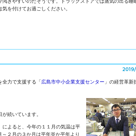
が渇きやすいのだそうです。ドラッグストアでは蒸気の出る睡
は気を付けてお過ごしください。
2019
を全力で支援する「
広島市中小企業支援センター
」の経営革新
日が続いています。
）によると、今年の１１月の気温は平
月～２月の３か月は平年並か平年より