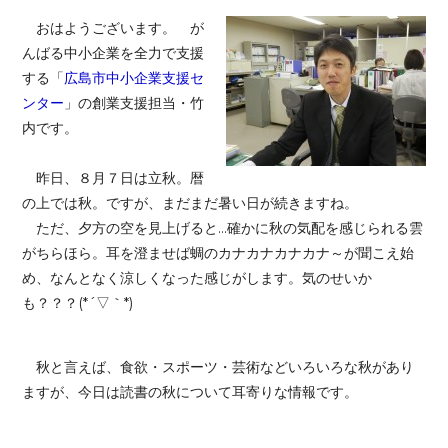
おはようございます。 が
んばる中小企業を全力で支援
する「
広島市中小企業支援セ
ンター
」の創業支援担当・竹
内です。
昨日、８月７日は立秋。暦
の上では秋。ですが、まだまだ暑い日が続きますね。
ただ、夕方の空を見上げると...確かに秋の気配を感じられる雲
がちらほら。耳を澄ませば蜩のカナカナカナカナ～が聞こえ始
め、なんとなく涼しくなった感じがします。気のせいか
も？？？(*´▽｀*)
秋と言えば、食欲・スポーツ・芸術などいろいろな秋があり
ますが、今日は読書の秋について耳寄りな情報です。