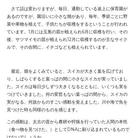
さて話は変わりますが、毎日、通勤している途上に保育園が
あるのですが、園沿いに小さな畑があり、毎年、季節ごとに野
菜や果物を植えて、子供たちが収穫をするということが行われ
ています。1月には玉葱の苗が植えられ6月に収穫を行い、その
後、サツマイモの苗が植えられ12月に収穫するのが主なサイク
ルで、その合間に、イチゴなども植えられています。
最近、畑をよくみていると、スイカが大きく葉を広げてお
り、しばらくすると葉っぱの間に小さなスイカが実っていまし
た。スイカは毎日少しずつ大きくなるとともに、いくつも実を
つけていきました。何の変哲もない葉っぱの間から、スイカの
実がなる。何故かものすごい感動を覚えました。川や海で魚を
見つけた時も同様のものを感じます。
この感動は、太古の昔から農耕や狩猟を行っていた人間の本性
（食べ物を見つけた。）としてDNAに刷り込まれているもので
はないでしょうか。