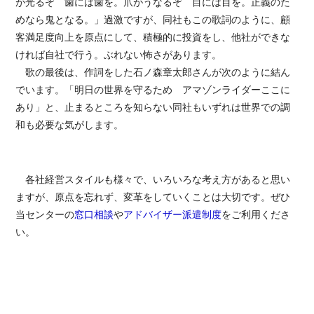
が光るぞ 歯には歯を。爪がうなるぞ 目には目を。正義のた
めなら鬼となる。」過激ですが、同社もこの歌詞のように、顧
客満足度向上を原点にして、積極的に投資をし、他社ができな
ければ自社で行う。ぶれない怖さがあります。
歌の最後は、作詞をした石ノ森章太郎さんが次のように結ん
でいます。「明日の世界を守るため アマゾンライダーここに
あり」と、止まるところを知らない同社もいずれは世界での調
和も必要な気がします。
各社経営スタイルも様々で、いろいろな考え方があると思い
ますが、原点を忘れず、変革をしていくことは大切です。ぜひ
当センターの
窓口相談
や
アドバイザー派遣制度
をご利用くださ
い。