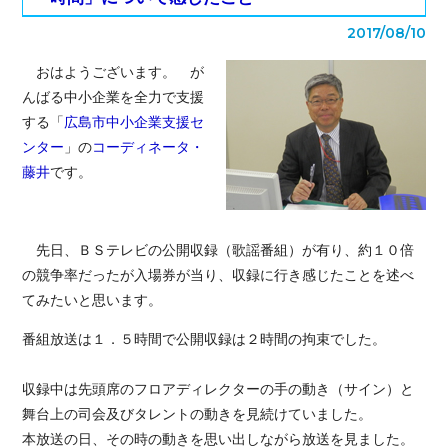
2017/08/10
おはようございます。 が
んばる中小企業を全力で支援
する「
広島市中小企業支援セ
ンター
」の
コーディネータ・
藤井
です。
先日、ＢＳテレビの公開収録（歌謡番組）が有り、約１０倍
の競争率だったが入場券が当り、収録に行き感じたことを述べ
てみたいと思います。
番組放送は１．５時間で公開収録は２時間の拘束でした。
収録中は先頭席のフロアディレクターの手の動き（サイン）と
舞台上の司会及びタレントの動きを見続けていました。
本放送の日、その時の動きを思い出しながら放送を見ました。