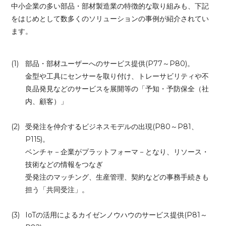
中小企業の多い部品・部材製造業の特徴的な
取り組み
も、下記
をはじめとして数多くのソリューションの事例が紹介されてい
ます。
(1)
部品・部材ユーザーへのサービス提供(P77～P80)。
金型や工具にセンサーを取り付け、トレーサビリティや不
良品発見などのサービスを展開等の「予知・予防保全（社
内、顧客）」
(2)
受発注を仲介するビジネスモデルの出現(P80～P81、
P115)。
ベンチャ－企業がプラットフォーマ－となり、リソース・
技術などの情報をつなぎ
受発注のマッチング、生産管理、契約などの事務手続きも
担う「共同受注」。
(3)
IoTの活用によるカイゼンノウハウのサービス提供(P81～