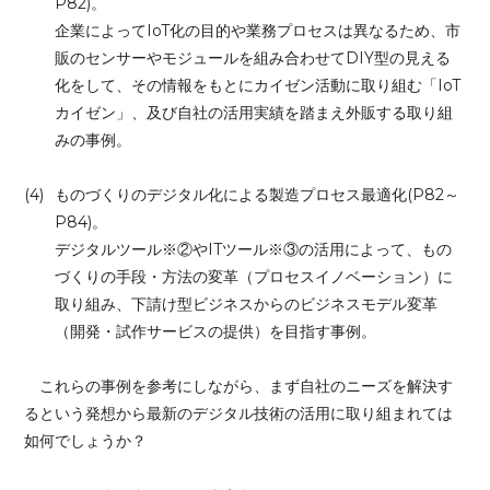
P82)。
企業によってIoT化の目的や業務プロセスは異なるため、市
販のセンサーやモジュールを組み合わせてDIY型の見える
化をして、その情報をもとにカイゼン活動に取り組む「
IoT
カイゼン」、及び自社の活用実績を踏まえ外販する
取り組
み
の事例。
(4)
ものづくりのデジタル化による製造プロセス最適化(P82～
P84)。
デジタルツール※②やITツール※③の活用によって、もの
づくりの手段・方法の変革（プロセスイノベーション）に
取り組み、下請け型ビジネスからのビジネスモデル変革
（開発・試作サービスの提供）を目指す事例。
これらの事例を参考にしながら、まず自社のニーズを解決す
るという発想から最新のデジタル技術の活用に取り組まれては
如何でしょうか？