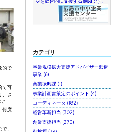
決を総合的に支援する機関です。
カテゴリ
事業規模拡大支援アドバイザー派遣
象的で
事業 (6)
商業振興課 (1)
捨て可
事業計画書策定のポイント (4)
り、さ
がで
コーディネータ (182)
、何度
経営革新担当 (302)
創業支援担当 (273)
ので、
御挨拶 (29)