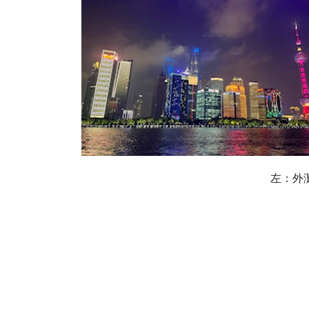
左：外灘の対岸 