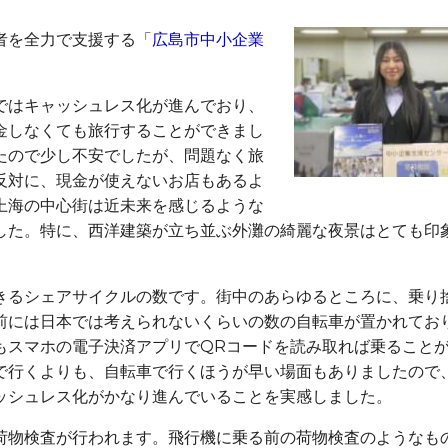
者を全力で支援する「
広島市中小企業
ではキャッシュレス化が進んでおり、
金しなくても旅行することができまし
たので少し不安でしたが、問題なく旅
反対に、現金が使えないお店もあるよ
上海の中心街は近未来を感じるような
した。特に、西洋建築が立ち並ぶ外灘の綺麗な夜景はとても印
るシェアサイクルの数です。街中のあらゆるところに、乗り
前には日本では考えられないくらいの数の自転車が置かれてお
もスマホの電子決済アプリでQRコードを読み取れば乗ること
で行くよりも、自転車で行くほうが早い場面もありましたので
ッシュレス化がかなり進んでいることを実感しました。
物検査が行われます。飛行機に乗る前の荷物検査のようなも