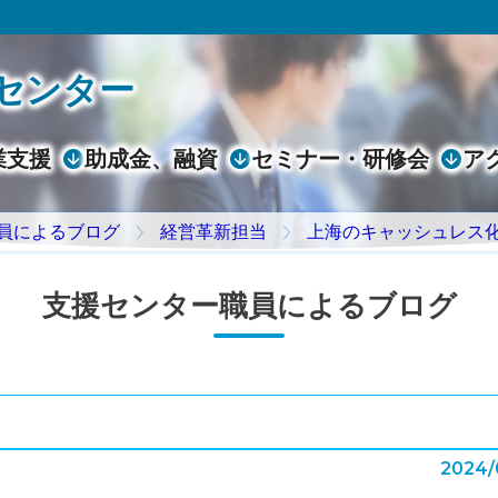
センター
業支援
助成金、融資
セミナー・研修会
ア
員によるブログ
経営革新担当
上海のキャッシュレス
支援センター職員によるブログ
2024/