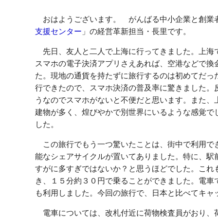
おはようございます。 がんばる中小企業と創業
支援センター
」の経営革新担当・長里です。
先日、友人と二人で上海に行ってきました。上海
スマホの電子決済アプリさえあれば、空港などで換
た。現地の通貨を持たずに旅行するのは初めてだっ
行できたので、スマホ決済の普及率に驚きました。
うなのでスマホがないと不便だと思います。また、
建物が多く、煌びやかで別世界にいるような感覚で
した。
この旅行でもう一つ驚いたことは、街中で利用でき
能なシェアサイクルが置いてありました。特に、駅
すがに多すぎではないか？と思うほどでした。これ
き、１５分約３０円で乗ることができました。電車
も利用しました。今回の旅行で、日本と比べてキャ
電車については、改札付近に荷物検査員がおり、荷