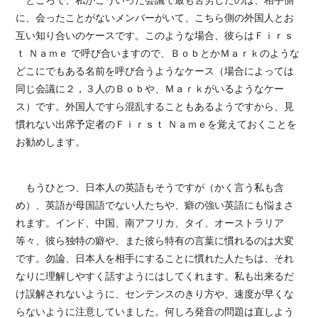
ところで、私がこういった会議で最も苦労したのは、相手側
に、会ったことがないメンバーがいて、こちら側の外国人とお
互い知り合いのケースです。このような場合、彼らはＦｉｒｓ
ｔ Ｎａｍｅ で呼び合いますので、ＢｏｂとかＭａｒｋのような
どこにでもある名前を呼び合うようなケース（場合によっては
同じ会議に２，３人のＢｏｂや、Ｍａｒｋがいるようなケー
ス）です。外国人ですら混乱することもあるようですから、見
慣れない出席予定者のＦｉｒｓｔ Ｎａｍｅを覚えておくことを
お勧めします。
もうひとつ、日本人の英語もそうですが（かく言う私も含
め）、英語が母国語でない人たちや、癖の強い英語にも悩まさ
れます。インド、中国、南アフリカ、タイ、オーストラリア
等々、彼ら独特の癖や、また彼ら特有の言葉に慣れるのは大変
です。勿論、日本人を相手にすることに慣れた人たちは、それ
なりに理解しやすく話すようにはしてくれます。私も出来るだ
け誤解されないように、センテンスのきり方や、速度が早くな
らないように注意していました。何しろ発音の問題は直しよう