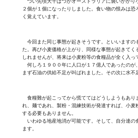
つい先頃大干ばつがオーストラリアに襲いかかり小
２個が１個になったりしました。食い物の恨みは恐
く覚えています。
今回また同じ事態が起きそうです。といいますのも
た。再び小麦価格が上がり、同様な事態が起きてく
しれませんが、将来は小麦粉等の食糧品が全く入っ
何しろ１９００年に人口が１７億人であったのが、
まず石油の供給不足が叫ばれました。その次に水不
食糧難が起こってから慌ててはどうしようもありま
れ、麺であれ、製粉・混練技術が発達すれば、小麦
する必要もありません。
いわゆる地産地消が可能です。そして、自分達の食
ます。