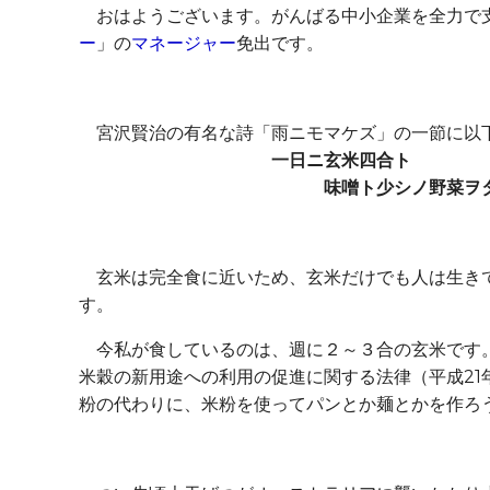
おはようございます。がんばる中小企業を全力で
ー
」の
マネージャー
免出です。
宮沢賢治の有名な詩「雨ニモマケズ」の一節に以
一日ニ玄米四合ト
味噌ト少シノ野菜ヲタ
玄米は完全食に近いため、玄米だけでも人は生きて
す。
今私が食しているのは、週に２～３合の玄米です。
米穀の新用途への利用の促進に関する法律（平成21
粉の代わりに、米粉を使ってパンとか麺とかを作ろ