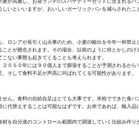
麦が高騰し、お昼ランチのスパゲティーセットに含まれるパ
ろしいといいますが、おいしいガーリックパンを減らされたこ
、ロシアが長引く山火事のため、小麦の輸出を今年一杯禁止
ることが懸念されます。その場合、以前のように何とかしのげ
てこない事態も起きてくることも考えられます。
２０５０年には９０億人まで膨張することが予測されるから
足、そして食料不足が声高に叫ばれてくる可能性があります。
せん。食料の自給自足はとても大事です。米粉でできた食パ
粉に代替えすることは可能なはずです。お米であれば、輸入品
材を自分達のコントロール範囲内で調達していく仕組み作り