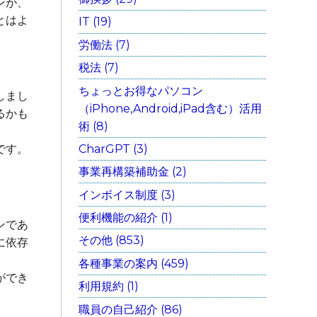
ンが、
とはよ
IT (19)
労働法 (7)
税法 (7)
ちょっとお得なパソコン
しまし
（iPhone,Android,iPad含む）活用
るかも
術 (8)
CharGPT (3)
です。
事業再構築補助金 (2)
インボイス制度 (3)
便利機能の紹介 (1)
ンであ
その他 (853)
に依存
各種事業の案内 (459)
ができ
利用規約 (1)
職員の自己紹介 (86)