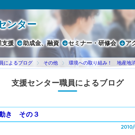
センター
業支援
助成金、融資
セミナー・研修会
ア
員によるブログ
その他
環境への取り組み！ 地産地
支援センター職員によるブログ
動き その３
2010/