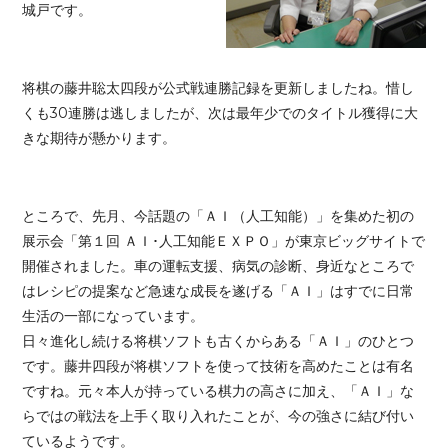
城戸です。
将棋の藤井聡太四段が公式戦連勝記録を更新しましたね。惜し
くも30連勝は逃しましたが、次は最年少でのタイトル獲得に大
きな期待が懸かります。
ところで、先月、今話題の「ＡＩ（人工知能）」を集めた初の
展示会「第１回 ＡＩ･人工知能ＥＸＰＯ」が東京ビッグサイトで
開催されました。車の運転支援、病気の診断、身近なところで
はレシピの提案など急速な成長を遂げる「ＡＩ」はすでに日常
生活の一部になっています。
日々進化し続ける将棋ソフトも古くからある「ＡＩ」のひとつ
です。藤井四段が将棋ソフトを使って技術を高めたことは有名
ですね。元々本人が持っている棋力の高さに加え、「ＡＩ」な
らではの戦法を上手く取り入れたことが、今の強さに結び付い
ているようです。