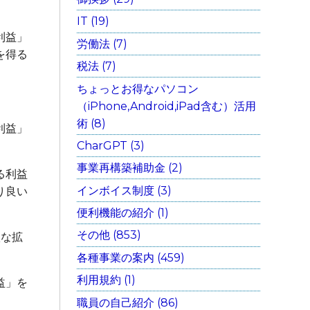
IT (19)
利益」
労働法 (7)
を得る
税法 (7)
ちょっとお得なパソコン
（iPhone,Android,iPad含む）活用
術 (8)
利益」
CharGPT (3)
事業再構築補助金 (2)
る利益
インボイス制度 (3)
り良い
便利機能の紹介 (1)
その他 (853)
激な拡
各種事業の案内 (459)
利用規約 (1)
益」を
職員の自己紹介 (86)